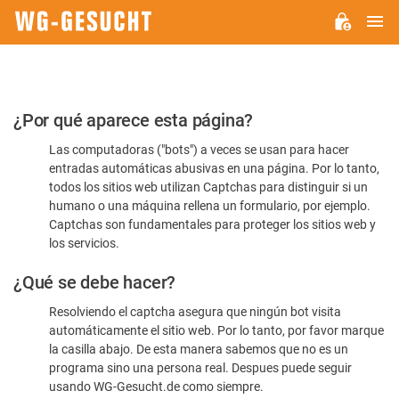
M
WG-
GESUCHT.DE
Por
¿Por qué aparece esta página?
favor,
Las computadoras ("bots") a veces se usan para hacer
confirme
entradas automáticas abusivas en una página. Por lo tanto,
que
todos los sitios web utilizan Captchas para distinguir si un
es
humano o una máquina rellena un formulario, por ejemplo.
Captchas son fundamentales para proteger los sitios web y
humano
los servicios.
¿Qué se debe hacer?
Resolviendo el captcha asegura que ningún bot visita
automáticamente el sitio web. Por lo tanto, por favor marque
la casilla abajo. De esta manera sabemos que no es un
programa sino una persona real. Despues puede seguir
usando WG-Gesucht.de como siempre.