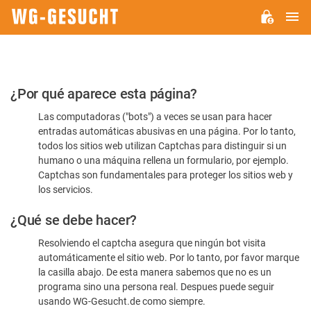
M
WG-
GESUCHT.DE
Por
¿Por qué aparece esta página?
favor,
Las computadoras ("bots") a veces se usan para hacer
confirme
entradas automáticas abusivas en una página. Por lo tanto,
que
todos los sitios web utilizan Captchas para distinguir si un
es
humano o una máquina rellena un formulario, por ejemplo.
Captchas son fundamentales para proteger los sitios web y
humano
los servicios.
¿Qué se debe hacer?
Resolviendo el captcha asegura que ningún bot visita
automáticamente el sitio web. Por lo tanto, por favor marque
la casilla abajo. De esta manera sabemos que no es un
programa sino una persona real. Despues puede seguir
usando WG-Gesucht.de como siempre.