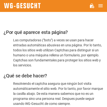
M
WG-
GESUCHT.DE
Por
¿Por qué aparece esta página?
favor,
Las computadoras ("bots") a veces se usan para hacer
confirme
entradas automáticas abusivas en una página. Por lo tanto,
que
todos los sitios web utilizan Captchas para distinguir si un
es
humano o una máquina rellena un formulario, por ejemplo.
Captchas son fundamentales para proteger los sitios web y
humano
los servicios.
¿Qué se debe hacer?
Resolviendo el captcha asegura que ningún bot visita
automáticamente el sitio web. Por lo tanto, por favor marque
la casilla abajo. De esta manera sabemos que no es un
programa sino una persona real. Despues puede seguir
usando WG-Gesucht.de como siempre.