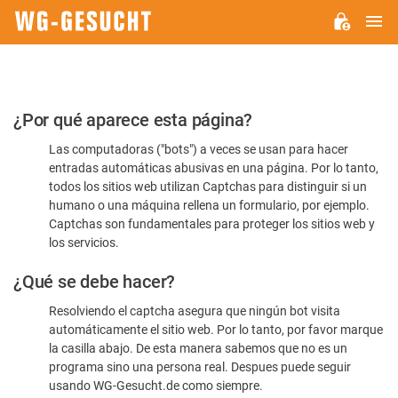
M
WG-
GESUCHT.DE
Por
¿Por qué aparece esta página?
favor,
Las computadoras ("bots") a veces se usan para hacer
confirme
entradas automáticas abusivas en una página. Por lo tanto,
que
todos los sitios web utilizan Captchas para distinguir si un
es
humano o una máquina rellena un formulario, por ejemplo.
Captchas son fundamentales para proteger los sitios web y
humano
los servicios.
¿Qué se debe hacer?
Resolviendo el captcha asegura que ningún bot visita
automáticamente el sitio web. Por lo tanto, por favor marque
la casilla abajo. De esta manera sabemos que no es un
programa sino una persona real. Despues puede seguir
usando WG-Gesucht.de como siempre.