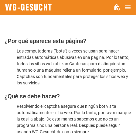
M
WG-
GESUCHT.DE
Por
¿Por qué aparece esta página?
favor,
Las computadoras ("bots") a veces se usan para hacer
confirme
entradas automáticas abusivas en una página. Por lo tanto,
que
todos los sitios web utilizan Captchas para distinguir si un
es
humano o una máquina rellena un formulario, por ejemplo.
Captchas son fundamentales para proteger los sitios web y
humano
los servicios.
¿Qué se debe hacer?
Resolviendo el captcha asegura que ningún bot visita
automáticamente el sitio web. Por lo tanto, por favor marque
la casilla abajo. De esta manera sabemos que no es un
programa sino una persona real. Despues puede seguir
usando WG-Gesucht.de como siempre.