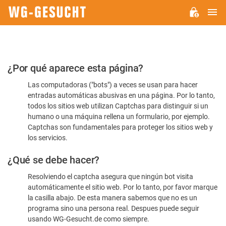
M
WG-
GESUCHT.DE
Por
¿Por qué aparece esta página?
favor,
Las computadoras ("bots") a veces se usan para hacer
confirme
entradas automáticas abusivas en una página. Por lo tanto,
que
todos los sitios web utilizan Captchas para distinguir si un
es
humano o una máquina rellena un formulario, por ejemplo.
Captchas son fundamentales para proteger los sitios web y
humano
los servicios.
¿Qué se debe hacer?
Resolviendo el captcha asegura que ningún bot visita
automáticamente el sitio web. Por lo tanto, por favor marque
la casilla abajo. De esta manera sabemos que no es un
programa sino una persona real. Despues puede seguir
usando WG-Gesucht.de como siempre.