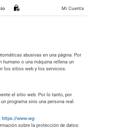
cio
Mi Cuenta
utomáticas abusivas en una página. Por
i un humano o una máquina rellena un
 los sitios web y los servicios.
nte el sitio web. Por lo tanto, por
 un programa sino una persona real.
:
https://www.wg-
ormación sobre la protección de datos: