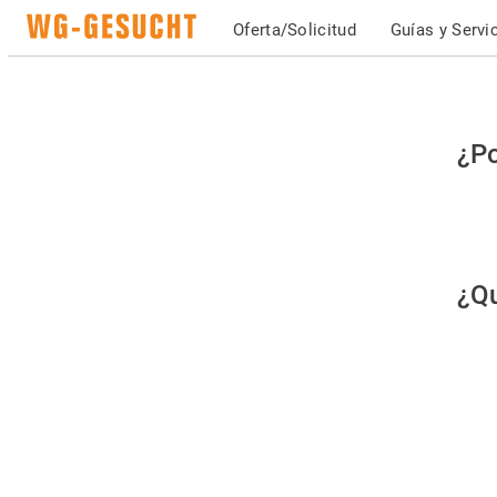
Oferta/Solicitud
Guías y Servi
Po
¿Po
fav
co
qu
¿Qu
es
hu