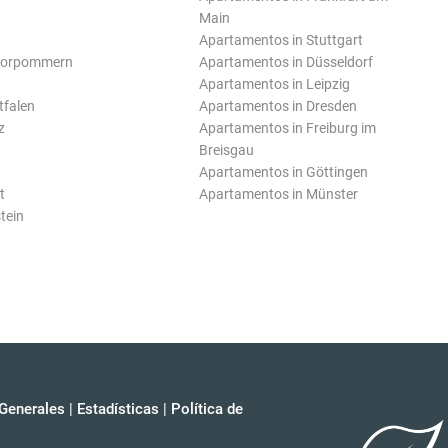
Main
Apartamentos in Stuttgart
Vorpommern
Apartamentos in Düsseldorf
Apartamentos in Leipzig
tfalen
Apartamentos in Dresden
z
Apartamentos in Freiburg im
Breisgau
Apartamentos in Göttingen
t
Apartamentos in Münster
tein
Generales
|
Estadísticas
|
Política de