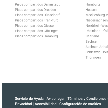
Pisos compartidos Darmstadt
Hamburg
Pisos compartidos Dresden
Hessen
Pisos compartidos Düsseldorf
Mecklenburg-
Pisos compartidos Frankfurt
Niedersachsen
Pisos compartidos Giessen
Nordrhein-Wes
Pisos compartidos Göttingen
Rheinland-Pfal
Pisos compartidos Hamburg
Saarland
Sachsen
Sachsen-Anhal
Schleswig-Hols
Thüringen
Servicio de Ayuda
|
Aviso legal
|
Términos y Condiciones 
Privacidad
|
Accesibilidad
|
Configuración de cookies