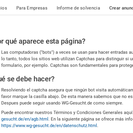
cios
Para Empresas
Informe de solvencia
Crear anun
r
r qué aparece esta página?
or,
Las computadoras ("bots") a veces se usan para hacer entradas a
nfirme
lo tanto, todos los sitios web utilizan Captchas para distinguir s
formulario, por ejemplo. Captchas son fundamentales para proteger
e
é se debe hacer?
mano
Resolviendo el captcha asegura que ningún bot visita automáticame
favor marque la casilla abajo. De esta manera sabemos que no es
Despues puede seguir usando WG-Gesucht.de como siempre.
Puede encontrar nuestros Términos y Condiciones Generales aquí
gesucht.de/en/agb.html
. En la siguiente página se ofrece más inf
https://www.wg-gesucht.de/en/datenschutz.html
.