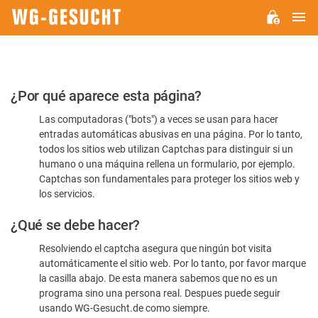
M
WG-
GESUCHT.DE
Por
¿Por qué aparece esta página?
favor,
Las computadoras ("bots") a veces se usan para hacer
confirme
entradas automáticas abusivas en una página. Por lo tanto,
que
todos los sitios web utilizan Captchas para distinguir si un
es
humano o una máquina rellena un formulario, por ejemplo.
Captchas son fundamentales para proteger los sitios web y
humano
los servicios.
¿Qué se debe hacer?
Resolviendo el captcha asegura que ningún bot visita
automáticamente el sitio web. Por lo tanto, por favor marque
la casilla abajo. De esta manera sabemos que no es un
programa sino una persona real. Despues puede seguir
usando WG-Gesucht.de como siempre.