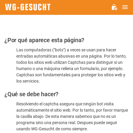
M
WG-
GESUCHT.DE
Por
¿Por qué aparece esta página?
favor,
Las computadoras ("bots") a veces se usan para hacer
confirme
entradas automáticas abusivas en una página. Por lo tanto,
que
todos los sitios web utilizan Captchas para distinguir si un
es
humano o una máquina rellena un formulario, por ejemplo.
Captchas son fundamentales para proteger los sitios web y
humano
los servicios.
¿Qué se debe hacer?
Resolviendo el captcha asegura que ningún bot visita
automáticamente el sitio web. Por lo tanto, por favor marque
la casilla abajo. De esta manera sabemos que no es un
programa sino una persona real. Despues puede seguir
usando WG-Gesucht.de como siempre.