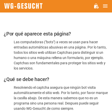
M
WG-
GESUCHT.DE
Por
¿Por qué aparece esta página?
favor,
Las computadoras ("bots") a veces se usan para hacer
confirme
entradas automáticas abusivas en una página. Por lo tanto,
que
todos los sitios web utilizan Captchas para distinguir si un
es
humano o una máquina rellena un formulario, por ejemplo.
Captchas son fundamentales para proteger los sitios web y
humano
los servicios.
¿Qué se debe hacer?
Resolviendo el captcha asegura que ningún bot visita
automáticamente el sitio web. Por lo tanto, por favor marque
la casilla abajo. De esta manera sabemos que no es un
programa sino una persona real. Despues puede seguir
usando WG-Gesucht.de como siempre.