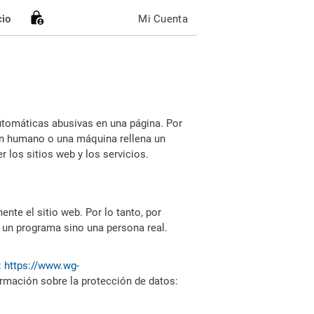
cio
Mi Cuenta
utomáticas abusivas en una página. Por
i un humano o una máquina rellena un
 los sitios web y los servicios.
nte el sitio web. Por lo tanto, por
 un programa sino una persona real.
:
https://www.wg-
ormación sobre la protección de datos: