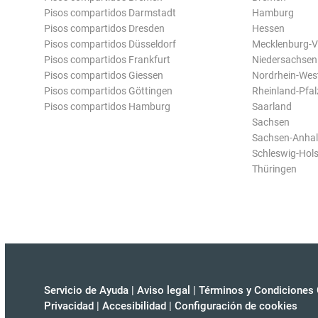
Pisos compartidos Darmstadt
Hamburg
Pisos compartidos Dresden
Hessen
Pisos compartidos Düsseldorf
Mecklenburg-
Pisos compartidos Frankfurt
Niedersachsen
Pisos compartidos Giessen
Nordrhein-Wes
Pisos compartidos Göttingen
Rheinland-Pfal
Pisos compartidos Hamburg
Saarland
Sachsen
Sachsen-Anhal
Schleswig-Hols
Thüringen
Servicio de Ayuda
|
Aviso legal
|
Términos y Condiciones 
Privacidad
|
Accesibilidad
|
Configuración de cookies