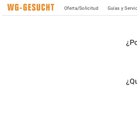
Oferta/Solicitud
Guías y Servi
Po
¿Po
fav
co
qu
¿Qu
es
hu