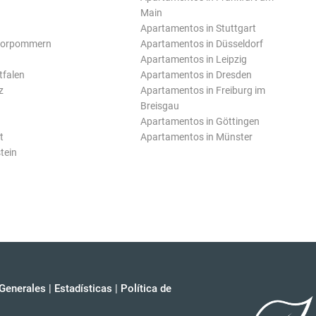
Main
Apartamentos in Stuttgart
Vorpommern
Apartamentos in Düsseldorf
Apartamentos in Leipzig
tfalen
Apartamentos in Dresden
z
Apartamentos in Freiburg im
Breisgau
Apartamentos in Göttingen
t
Apartamentos in Münster
tein
Generales
|
Estadísticas
|
Política de