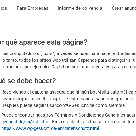
cios
Para Empresas
Informe de solvencia
Crear anun
r
r qué aparece esta página?
or,
Las computadoras ("bots") a veces se usan para hacer entradas a
nfirme
lo tanto, todos los sitios web utilizan Captchas para distinguir s
formulario, por ejemplo. Captchas son fundamentales para proteger
e
é se debe hacer?
mano
Resolviendo el captcha asegura que ningún bot visita automáticame
favor marque la casilla abajo. De esta manera sabemos que no es
Despues puede seguir usando WG-Gesucht.de como siempre.
Puede encontrar nuestros Términos y Condiciones Generales aquí
gesucht.de/en/agb.html
. En la siguiente página se ofrece más inf
https://www.wg-gesucht.de/en/datenschutz.html
.