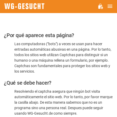
M
WG-
GESUCHT.DE
Por
¿Por qué aparece esta página?
favor,
Las computadoras ("bots") a veces se usan para hacer
confirme
entradas automáticas abusivas en una página. Por lo tanto,
que
todos los sitios web utilizan Captchas para distinguir si un
es
humano o una máquina rellena un formulario, por ejemplo.
Captchas son fundamentales para proteger los sitios web y
humano
los servicios.
¿Qué se debe hacer?
Resolviendo el captcha asegura que ningún bot visita
automáticamente el sitio web. Por lo tanto, por favor marque
la casilla abajo. De esta manera sabemos que no es un
programa sino una persona real. Despues puede seguir
usando WG-Gesucht.de como siempre.