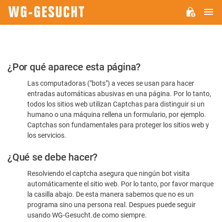
M
WG-
GESUCHT.DE
Por
¿Por qué aparece esta página?
favor,
Las computadoras ("bots") a veces se usan para hacer
confirme
entradas automáticas abusivas en una página. Por lo tanto,
que
todos los sitios web utilizan Captchas para distinguir si un
es
humano o una máquina rellena un formulario, por ejemplo.
Captchas son fundamentales para proteger los sitios web y
humano
los servicios.
¿Qué se debe hacer?
Resolviendo el captcha asegura que ningún bot visita
automáticamente el sitio web. Por lo tanto, por favor marque
la casilla abajo. De esta manera sabemos que no es un
programa sino una persona real. Despues puede seguir
usando WG-Gesucht.de como siempre.