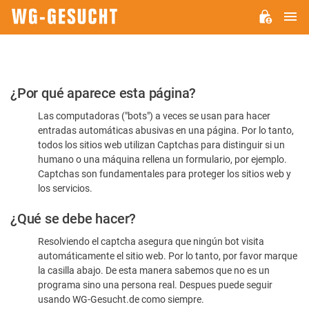
M
WG-
GESUCHT.DE
Por
¿Por qué aparece esta página?
favor,
Las computadoras ("bots") a veces se usan para hacer
confirme
entradas automáticas abusivas en una página. Por lo tanto,
que
todos los sitios web utilizan Captchas para distinguir si un
es
humano o una máquina rellena un formulario, por ejemplo.
Captchas son fundamentales para proteger los sitios web y
humano
los servicios.
¿Qué se debe hacer?
Resolviendo el captcha asegura que ningún bot visita
automáticamente el sitio web. Por lo tanto, por favor marque
la casilla abajo. De esta manera sabemos que no es un
programa sino una persona real. Despues puede seguir
usando WG-Gesucht.de como siempre.