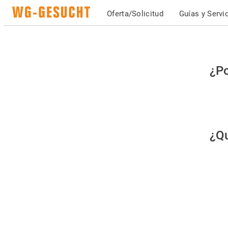
Oferta/Solicitud
Guías y Servi
Po
¿Po
fav
co
qu
¿Qu
es
hu