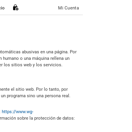
cio
Mi Cuenta
utomáticas abusivas en una página. Por
i un humano o una máquina rellena un
 los sitios web y los servicios.
nte el sitio web. Por lo tanto, por
 un programa sino una persona real.
:
https://www.wg-
ormación sobre la protección de datos: