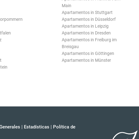
Main
Apartamentos in Stuttgart
Vorpommern
Apartamentos in Düsseldorf
Apartamentos in Leipzig
tfalen
Apartamentos in Dresden
z
Apartamentos in Freiburg im
Breisgau
Apartamentos in Göttingen
t
Apartamentos in Münster
tein
Generales
|
Estadísticas
|
Política de