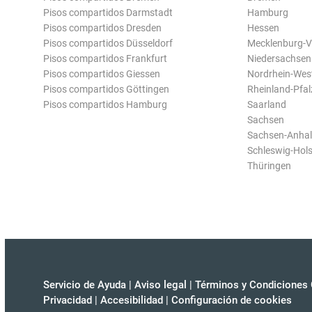
Pisos compartidos Darmstadt
Hamburg
Pisos compartidos Dresden
Hessen
Pisos compartidos Düsseldorf
Mecklenburg-
Pisos compartidos Frankfurt
Niedersachsen
Pisos compartidos Giessen
Nordrhein-Wes
Pisos compartidos Göttingen
Rheinland-Pfal
Pisos compartidos Hamburg
Saarland
Sachsen
Sachsen-Anhal
Schleswig-Hols
Thüringen
Servicio de Ayuda
|
Aviso legal
|
Términos y Condiciones 
Privacidad
|
Accesibilidad
|
Configuración de cookies