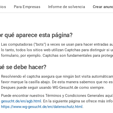
cios
Para Empresas
Informe de solvencia
Crear anun
r
r qué aparece esta página?
or,
Las computadoras ("bots") a veces se usan para hacer entradas a
nfirme
lo tanto, todos los sitios web utilizan Captchas para distinguir s
formulario, por ejemplo. Captchas son fundamentales para proteger
e
é se debe hacer?
mano
Resolviendo el captcha asegura que ningún bot visita automáticame
favor marque la casilla abajo. De esta manera sabemos que no es
Despues puede seguir usando WG-Gesucht.de como siempre.
Puede encontrar nuestros Términos y Condiciones Generales aquí
gesucht.de/en/agb.html
. En la siguiente página se ofrece más inf
https://www.wg-gesucht.de/en/datenschutz.html
.