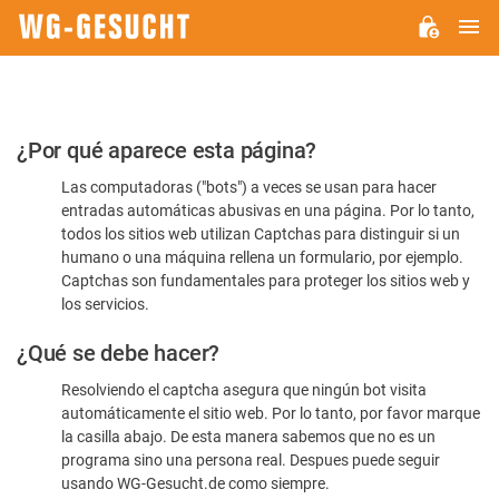
M
WG-
GESUCHT.DE
Por
¿Por qué aparece esta página?
favor,
Las computadoras ("bots") a veces se usan para hacer
confirme
entradas automáticas abusivas en una página. Por lo tanto,
que
todos los sitios web utilizan Captchas para distinguir si un
es
humano o una máquina rellena un formulario, por ejemplo.
Captchas son fundamentales para proteger los sitios web y
humano
los servicios.
¿Qué se debe hacer?
Resolviendo el captcha asegura que ningún bot visita
automáticamente el sitio web. Por lo tanto, por favor marque
la casilla abajo. De esta manera sabemos que no es un
programa sino una persona real. Despues puede seguir
usando WG-Gesucht.de como siempre.