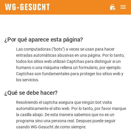
M
WG-
GESUCHT.DE
Por
¿Por qué aparece esta página?
favor,
Las computadoras ("bots") a veces se usan para hacer
confirme
entradas automáticas abusivas en una página. Por lo tanto,
que
todos los sitios web utilizan Captchas para distinguir si un
es
humano o una máquina rellena un formulario, por ejemplo.
Captchas son fundamentales para proteger los sitios web y
humano
los servicios.
¿Qué se debe hacer?
Resolviendo el captcha asegura que ningún bot visita
automáticamente el sitio web. Por lo tanto, por favor marque
la casilla abajo. De esta manera sabemos que no es un
programa sino una persona real. Despues puede seguir
usando WG-Gesucht.de como siempre.