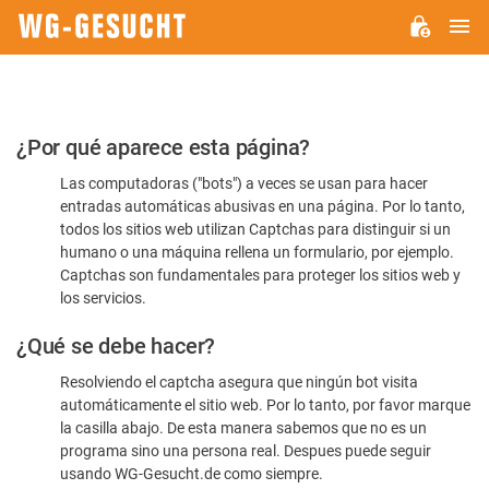
M
WG-
GESUCHT.DE
Por
¿Por qué aparece esta página?
favor,
Las computadoras ("bots") a veces se usan para hacer
confirme
entradas automáticas abusivas en una página. Por lo tanto,
que
todos los sitios web utilizan Captchas para distinguir si un
es
humano o una máquina rellena un formulario, por ejemplo.
Captchas son fundamentales para proteger los sitios web y
humano
los servicios.
¿Qué se debe hacer?
Resolviendo el captcha asegura que ningún bot visita
automáticamente el sitio web. Por lo tanto, por favor marque
la casilla abajo. De esta manera sabemos que no es un
programa sino una persona real. Despues puede seguir
usando WG-Gesucht.de como siempre.