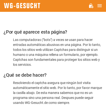
M
WG-
GESUCHT.DE
Por
¿Por qué aparece esta página?
favor,
Las computadoras ("bots") a veces se usan para hacer
confirme
entradas automáticas abusivas en una página. Por lo tanto,
que
todos los sitios web utilizan Captchas para distinguir si un
es
humano o una máquina rellena un formulario, por ejemplo.
Captchas son fundamentales para proteger los sitios web y
humano
los servicios.
¿Qué se debe hacer?
Resolviendo el captcha asegura que ningún bot visita
automáticamente el sitio web. Por lo tanto, por favor marque
la casilla abajo. De esta manera sabemos que no es un
programa sino una persona real. Despues puede seguir
usando WG-Gesucht.de como siempre.