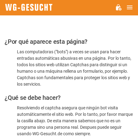
M
WG-
GESUCHT.DE
Por
¿Por qué aparece esta página?
favor,
Las computadoras ("bots") a veces se usan para hacer
confirme
entradas automáticas abusivas en una página. Por lo tanto,
que
todos los sitios web utilizan Captchas para distinguir si un
es
humano o una máquina rellena un formulario, por ejemplo.
Captchas son fundamentales para proteger los sitios web y
humano
los servicios.
¿Qué se debe hacer?
Resolviendo el captcha asegura que ningún bot visita
automáticamente el sitio web. Por lo tanto, por favor marque
la casilla abajo. De esta manera sabemos que no es un
programa sino una persona real. Despues puede seguir
usando WG-Gesucht.de como siempre.