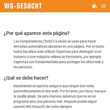
M
WG-
GESUCHT.DE
Por
¿Por qué aparece esta página?
favor,
Las computadoras ("bots") a veces se usan para hacer
confirme
entradas automáticas abusivas en una página. Por lo tanto,
que
todos los sitios web utilizan Captchas para distinguir si un
es
humano o una máquina rellena un formulario, por ejemplo.
Captchas son fundamentales para proteger los sitios web y
humano
los servicios.
¿Qué se debe hacer?
Resolviendo el captcha asegura que ningún bot visita
automáticamente el sitio web. Por lo tanto, por favor marque
la casilla abajo. De esta manera sabemos que no es un
programa sino una persona real. Despues puede seguir
usando WG-Gesucht.de como siempre.