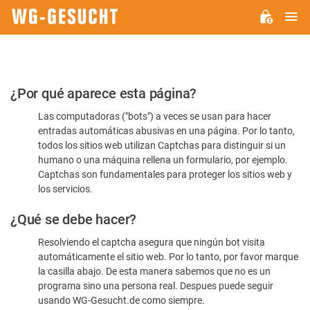
M
WG-
GESUCHT.DE
Por
¿Por qué aparece esta página?
favor,
Las computadoras ("bots") a veces se usan para hacer
confirme
entradas automáticas abusivas en una página. Por lo tanto,
que
todos los sitios web utilizan Captchas para distinguir si un
es
humano o una máquina rellena un formulario, por ejemplo.
Captchas son fundamentales para proteger los sitios web y
humano
los servicios.
¿Qué se debe hacer?
Resolviendo el captcha asegura que ningún bot visita
automáticamente el sitio web. Por lo tanto, por favor marque
la casilla abajo. De esta manera sabemos que no es un
programa sino una persona real. Despues puede seguir
usando WG-Gesucht.de como siempre.