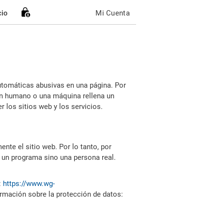
cio
Mi Cuenta
utomáticas abusivas en una página. Por
i un humano o una máquina rellena un
 los sitios web y los servicios.
nte el sitio web. Por lo tanto, por
 un programa sino una persona real.
:
https://www.wg-
ormación sobre la protección de datos: