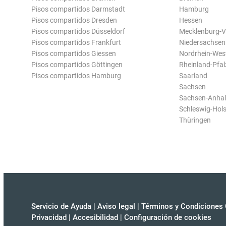
Pisos compartidos Darmstadt
Hamburg
Pisos compartidos Dresden
Hessen
Pisos compartidos Düsseldorf
Mecklenburg-
Pisos compartidos Frankfurt
Niedersachsen
Pisos compartidos Giessen
Nordrhein-Wes
Pisos compartidos Göttingen
Rheinland-Pfal
Pisos compartidos Hamburg
Saarland
Sachsen
Sachsen-Anhal
Schleswig-Hols
Thüringen
Servicio de Ayuda
|
Aviso legal
|
Términos y Condiciones 
Privacidad
|
Accesibilidad
|
Configuración de cookies