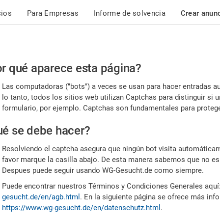
cios
Para Empresas
Informe de solvencia
Crear anun
r
r qué aparece esta página?
or,
Las computadoras ("bots") a veces se usan para hacer entradas a
nfirme
lo tanto, todos los sitios web utilizan Captchas para distinguir s
formulario, por ejemplo. Captchas son fundamentales para proteger
e
é se debe hacer?
mano
Resolviendo el captcha asegura que ningún bot visita automáticame
favor marque la casilla abajo. De esta manera sabemos que no es
Despues puede seguir usando WG-Gesucht.de como siempre.
Puede encontrar nuestros Términos y Condiciones Generales aquí
gesucht.de/en/agb.html
. En la siguiente página se ofrece más inf
https://www.wg-gesucht.de/en/datenschutz.html
.