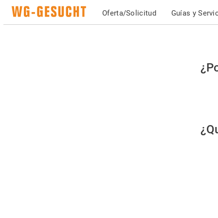
Oferta/Solicitud
Guías y Servi
Po
¿Po
fav
co
qu
¿Qu
es
hu