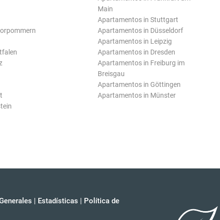
Main
Apartamentos in Stuttgart
Vorpommern
Apartamentos in Düsseldorf
Apartamentos in Leipzig
tfalen
Apartamentos in Dresden
z
Apartamentos in Freiburg im
Breisgau
Apartamentos in Göttingen
t
Apartamentos in Münster
tein
Generales
|
Estadísticas
|
Política de