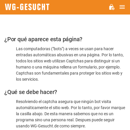
M
WG-
GESUCHT.DE
Por
¿Por qué aparece esta página?
favor,
Las computadoras ("bots") a veces se usan para hacer
confirme
entradas automáticas abusivas en una página. Por lo tanto,
que
todos los sitios web utilizan Captchas para distinguir si un
es
humano o una máquina rellena un formulario, por ejemplo.
Captchas son fundamentales para proteger los sitios web y
humano
los servicios.
¿Qué se debe hacer?
Resolviendo el captcha asegura que ningún bot visita
automáticamente el sitio web. Por lo tanto, por favor marque
la casilla abajo. De esta manera sabemos que no es un
programa sino una persona real. Despues puede seguir
usando WG-Gesucht.de como siempre.