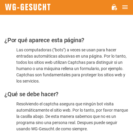
M
WG-
GESUCHT.DE
Por
¿Por qué aparece esta página?
favor,
Las computadoras ("bots") a veces se usan para hacer
confirme
entradas automáticas abusivas en una página. Por lo tanto,
que
todos los sitios web utilizan Captchas para distinguir si un
es
humano o una máquina rellena un formulario, por ejemplo.
Captchas son fundamentales para proteger los sitios web y
humano
los servicios.
¿Qué se debe hacer?
Resolviendo el captcha asegura que ningún bot visita
automáticamente el sitio web. Por lo tanto, por favor marque
la casilla abajo. De esta manera sabemos que no es un
programa sino una persona real. Despues puede seguir
usando WG-Gesucht.de como siempre.