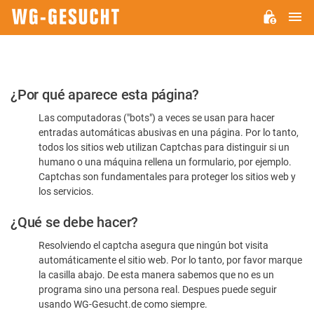
M
WG-
GESUCHT.DE
Por
¿Por qué aparece esta página?
favor,
Las computadoras ("bots") a veces se usan para hacer
confirme
entradas automáticas abusivas en una página. Por lo tanto,
que
todos los sitios web utilizan Captchas para distinguir si un
es
humano o una máquina rellena un formulario, por ejemplo.
Captchas son fundamentales para proteger los sitios web y
humano
los servicios.
¿Qué se debe hacer?
Resolviendo el captcha asegura que ningún bot visita
automáticamente el sitio web. Por lo tanto, por favor marque
la casilla abajo. De esta manera sabemos que no es un
programa sino una persona real. Despues puede seguir
usando WG-Gesucht.de como siempre.