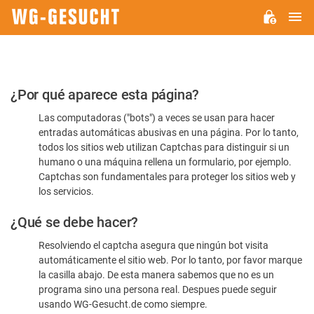
M
WG-
GESUCHT.DE
Por
¿Por qué aparece esta página?
favor,
Las computadoras ("bots") a veces se usan para hacer
confirme
entradas automáticas abusivas en una página. Por lo tanto,
que
todos los sitios web utilizan Captchas para distinguir si un
es
humano o una máquina rellena un formulario, por ejemplo.
Captchas son fundamentales para proteger los sitios web y
humano
los servicios.
¿Qué se debe hacer?
Resolviendo el captcha asegura que ningún bot visita
automáticamente el sitio web. Por lo tanto, por favor marque
la casilla abajo. De esta manera sabemos que no es un
programa sino una persona real. Despues puede seguir
usando WG-Gesucht.de como siempre.