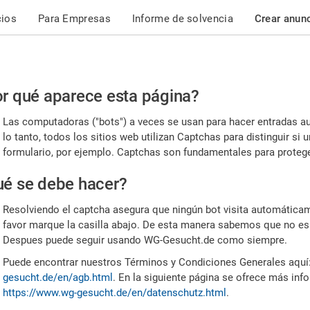
cios
Para Empresas
Informe de solvencia
Crear anun
r
r qué aparece esta página?
or,
Las computadoras ("bots") a veces se usan para hacer entradas a
nfirme
lo tanto, todos los sitios web utilizan Captchas para distinguir s
formulario, por ejemplo. Captchas son fundamentales para proteger
e
é se debe hacer?
mano
Resolviendo el captcha asegura que ningún bot visita automáticame
favor marque la casilla abajo. De esta manera sabemos que no es
Despues puede seguir usando WG-Gesucht.de como siempre.
Puede encontrar nuestros Términos y Condiciones Generales aquí
gesucht.de/en/agb.html
. En la siguiente página se ofrece más inf
https://www.wg-gesucht.de/en/datenschutz.html
.