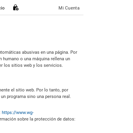
cio
Mi Cuenta
utomáticas abusivas en una página. Por
i un humano o una máquina rellena un
 los sitios web y los servicios.
nte el sitio web. Por lo tanto, por
 un programa sino una persona real.
:
https://www.wg-
ormación sobre la protección de datos: