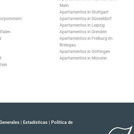
Main
Apartamentos in Stuttgart
Vorpommern
Apartamentos in Düsseldorf
Apartamentos in Leipzig
tfalen
Apartamentos in Dresden
z
Apartamentos in Freiburg im
Breisgau
Apartamentos in Göttingen
t
Apartamentos in Münster
tein
Generales
|
Estadísticas
|
Política de