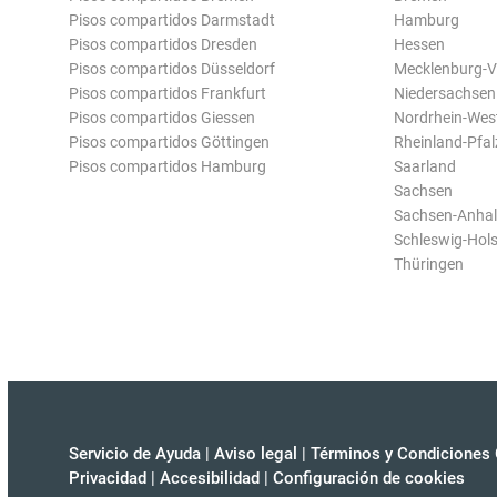
Pisos compartidos Darmstadt
Hamburg
Pisos compartidos Dresden
Hessen
Pisos compartidos Düsseldorf
Mecklenburg-
Pisos compartidos Frankfurt
Niedersachsen
Pisos compartidos Giessen
Nordrhein-Wes
Pisos compartidos Göttingen
Rheinland-Pfal
Pisos compartidos Hamburg
Saarland
Sachsen
Sachsen-Anhal
Schleswig-Hols
Thüringen
Servicio de Ayuda
|
Aviso legal
|
Términos y Condiciones 
Privacidad
|
Accesibilidad
|
Configuración de cookies