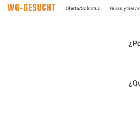
Oferta/Solicitud
Guías y Servi
Po
¿Po
fav
co
qu
¿Qu
es
hu