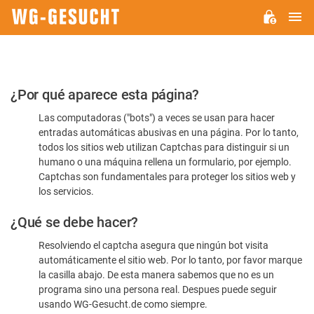
M
WG-
GESUCHT.DE
Por
¿Por qué aparece esta página?
favor,
Las computadoras ("bots") a veces se usan para hacer
confirme
entradas automáticas abusivas en una página. Por lo tanto,
que
todos los sitios web utilizan Captchas para distinguir si un
es
humano o una máquina rellena un formulario, por ejemplo.
Captchas son fundamentales para proteger los sitios web y
humano
los servicios.
¿Qué se debe hacer?
Resolviendo el captcha asegura que ningún bot visita
automáticamente el sitio web. Por lo tanto, por favor marque
la casilla abajo. De esta manera sabemos que no es un
programa sino una persona real. Despues puede seguir
usando WG-Gesucht.de como siempre.