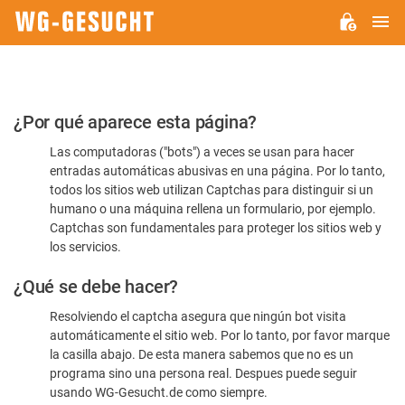
M
WG-
GESUCHT.DE
Por
¿Por qué aparece esta página?
favor,
Las computadoras ("bots") a veces se usan para hacer
confirme
entradas automáticas abusivas en una página. Por lo tanto,
que
todos los sitios web utilizan Captchas para distinguir si un
es
humano o una máquina rellena un formulario, por ejemplo.
Captchas son fundamentales para proteger los sitios web y
humano
los servicios.
¿Qué se debe hacer?
Resolviendo el captcha asegura que ningún bot visita
automáticamente el sitio web. Por lo tanto, por favor marque
la casilla abajo. De esta manera sabemos que no es un
programa sino una persona real. Despues puede seguir
usando WG-Gesucht.de como siempre.