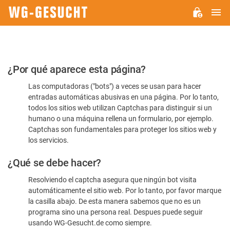
M
WG-
GESUCHT.DE
Por
¿Por qué aparece esta página?
favor,
Las computadoras ("bots") a veces se usan para hacer
confirme
entradas automáticas abusivas en una página. Por lo tanto,
que
todos los sitios web utilizan Captchas para distinguir si un
es
humano o una máquina rellena un formulario, por ejemplo.
Captchas son fundamentales para proteger los sitios web y
humano
los servicios.
¿Qué se debe hacer?
Resolviendo el captcha asegura que ningún bot visita
automáticamente el sitio web. Por lo tanto, por favor marque
la casilla abajo. De esta manera sabemos que no es un
programa sino una persona real. Despues puede seguir
usando WG-Gesucht.de como siempre.