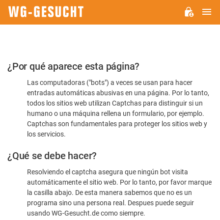
M
WG-
GESUCHT.DE
Por
¿Por qué aparece esta página?
favor,
Las computadoras ("bots") a veces se usan para hacer
confirme
entradas automáticas abusivas en una página. Por lo tanto,
que
todos los sitios web utilizan Captchas para distinguir si un
es
humano o una máquina rellena un formulario, por ejemplo.
Captchas son fundamentales para proteger los sitios web y
humano
los servicios.
¿Qué se debe hacer?
Resolviendo el captcha asegura que ningún bot visita
automáticamente el sitio web. Por lo tanto, por favor marque
la casilla abajo. De esta manera sabemos que no es un
programa sino una persona real. Despues puede seguir
usando WG-Gesucht.de como siempre.