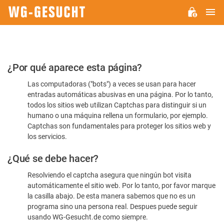
M
WG-
GESUCHT.DE
Por
¿Por qué aparece esta página?
favor,
Las computadoras ("bots") a veces se usan para hacer
confirme
entradas automáticas abusivas en una página. Por lo tanto,
que
todos los sitios web utilizan Captchas para distinguir si un
es
humano o una máquina rellena un formulario, por ejemplo.
Captchas son fundamentales para proteger los sitios web y
humano
los servicios.
¿Qué se debe hacer?
Resolviendo el captcha asegura que ningún bot visita
automáticamente el sitio web. Por lo tanto, por favor marque
la casilla abajo. De esta manera sabemos que no es un
programa sino una persona real. Despues puede seguir
usando WG-Gesucht.de como siempre.