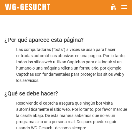
M
WG-
GESUCHT.DE
Por
¿Por qué aparece esta página?
favor,
Las computadoras ("bots") a veces se usan para hacer
confirme
entradas automáticas abusivas en una página. Por lo tanto,
que
todos los sitios web utilizan Captchas para distinguir si un
es
humano o una máquina rellena un formulario, por ejemplo.
Captchas son fundamentales para proteger los sitios web y
humano
los servicios.
¿Qué se debe hacer?
Resolviendo el captcha asegura que ningún bot visita
automáticamente el sitio web. Por lo tanto, por favor marque
la casilla abajo. De esta manera sabemos que no es un
programa sino una persona real. Despues puede seguir
usando WG-Gesucht.de como siempre.