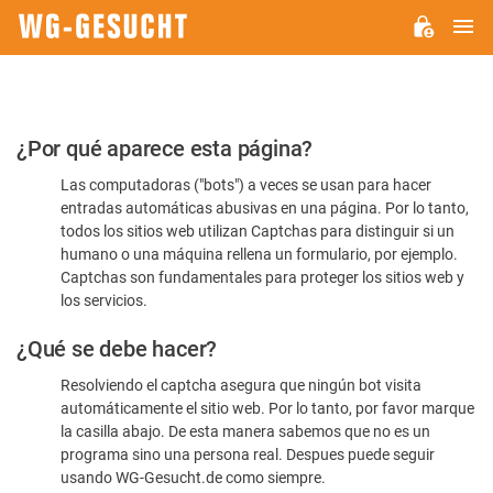
M
WG-
GESUCHT.DE
Por
¿Por qué aparece esta página?
favor,
Las computadoras ("bots") a veces se usan para hacer
confirme
entradas automáticas abusivas en una página. Por lo tanto,
que
todos los sitios web utilizan Captchas para distinguir si un
es
humano o una máquina rellena un formulario, por ejemplo.
Captchas son fundamentales para proteger los sitios web y
humano
los servicios.
¿Qué se debe hacer?
Resolviendo el captcha asegura que ningún bot visita
automáticamente el sitio web. Por lo tanto, por favor marque
la casilla abajo. De esta manera sabemos que no es un
programa sino una persona real. Despues puede seguir
usando WG-Gesucht.de como siempre.