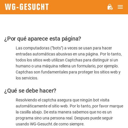
M
WG-
GESUCHT.DE
Por
¿Por qué aparece esta página?
favor,
Las computadoras ("bots") a veces se usan para hacer
confirme
entradas automáticas abusivas en una página. Por lo tanto,
que
todos los sitios web utilizan Captchas para distinguir si un
es
humano o una máquina rellena un formulario, por ejemplo.
Captchas son fundamentales para proteger los sitios web y
humano
los servicios.
¿Qué se debe hacer?
Resolviendo el captcha asegura que ningún bot visita
automáticamente el sitio web. Por lo tanto, por favor marque
la casilla abajo. De esta manera sabemos que no es un
programa sino una persona real. Despues puede seguir
usando WG-Gesucht.de como siempre.