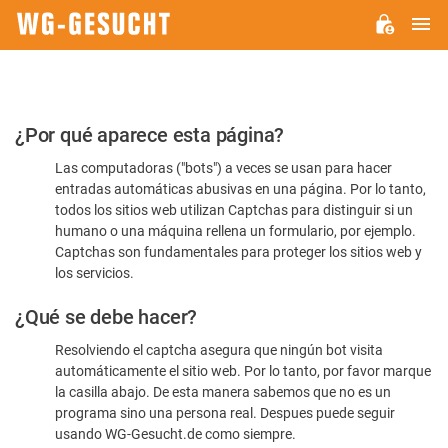
M
WG-
GESUCHT.DE
Por
¿Por qué aparece esta página?
favor,
Las computadoras ("bots") a veces se usan para hacer
confirme
entradas automáticas abusivas en una página. Por lo tanto,
que
todos los sitios web utilizan Captchas para distinguir si un
es
humano o una máquina rellena un formulario, por ejemplo.
Captchas son fundamentales para proteger los sitios web y
humano
los servicios.
¿Qué se debe hacer?
Resolviendo el captcha asegura que ningún bot visita
automáticamente el sitio web. Por lo tanto, por favor marque
la casilla abajo. De esta manera sabemos que no es un
programa sino una persona real. Despues puede seguir
usando WG-Gesucht.de como siempre.