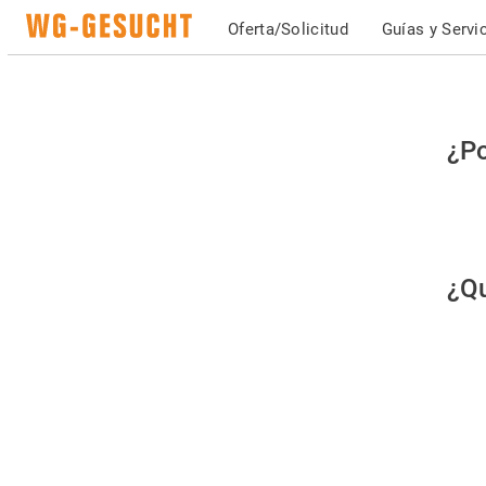
Oferta/Solicitud
Guías y Servi
Po
¿Po
fav
co
qu
¿Qu
es
hu