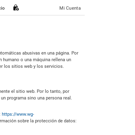
cio
Mi Cuenta
utomáticas abusivas en una página. Por
i un humano o una máquina rellena un
 los sitios web y los servicios.
nte el sitio web. Por lo tanto, por
 un programa sino una persona real.
:
https://www.wg-
ormación sobre la protección de datos: