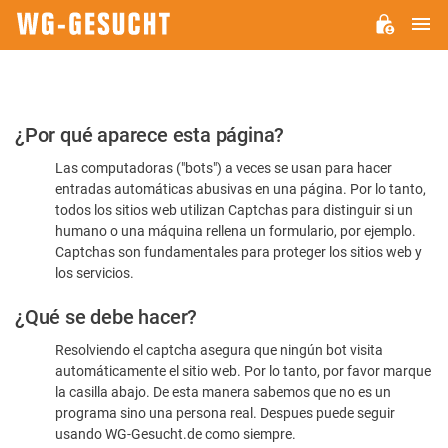
M
WG-
GESUCHT.DE
Por
¿Por qué aparece esta página?
favor,
Las computadoras ("bots") a veces se usan para hacer
confirme
entradas automáticas abusivas en una página. Por lo tanto,
que
todos los sitios web utilizan Captchas para distinguir si un
es
humano o una máquina rellena un formulario, por ejemplo.
Captchas son fundamentales para proteger los sitios web y
humano
los servicios.
¿Qué se debe hacer?
Resolviendo el captcha asegura que ningún bot visita
automáticamente el sitio web. Por lo tanto, por favor marque
la casilla abajo. De esta manera sabemos que no es un
programa sino una persona real. Despues puede seguir
usando WG-Gesucht.de como siempre.