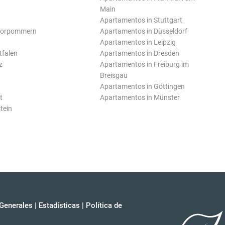
Main
Apartamentos in Stuttgart
Vorpommern
Apartamentos in Düsseldorf
Apartamentos in Leipzig
tfalen
Apartamentos in Dresden
z
Apartamentos in Freiburg im
Breisgau
Apartamentos in Göttingen
t
Apartamentos in Münster
tein
Generales
|
Estadísticas
|
Política de