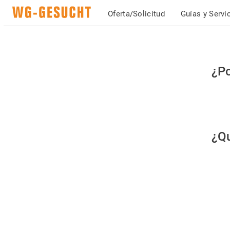
Oferta/Solicitud
Guías y Servi
Po
¿Po
fav
co
qu
¿Qu
es
hu