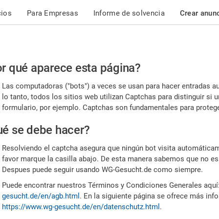
cios
Para Empresas
Informe de solvencia
Crear anun
r
r qué aparece esta página?
or,
Las computadoras ("bots") a veces se usan para hacer entradas a
nfirme
lo tanto, todos los sitios web utilizan Captchas para distinguir s
formulario, por ejemplo. Captchas son fundamentales para proteger
e
é se debe hacer?
mano
Resolviendo el captcha asegura que ningún bot visita automáticame
favor marque la casilla abajo. De esta manera sabemos que no es
Despues puede seguir usando WG-Gesucht.de como siempre.
Puede encontrar nuestros Términos y Condiciones Generales aquí
gesucht.de/en/agb.html
. En la siguiente página se ofrece más inf
https://www.wg-gesucht.de/en/datenschutz.html
.