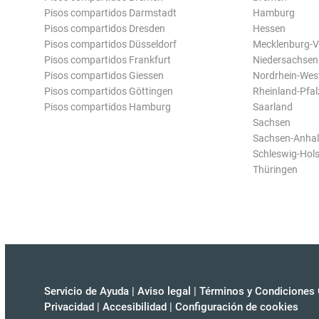
Pisos compartidos Darmstadt
Hamburg
Pisos compartidos Dresden
Hessen
Pisos compartidos Düsseldorf
Mecklenburg-
Pisos compartidos Frankfurt
Niedersachsen
Pisos compartidos Giessen
Nordrhein-Wes
Pisos compartidos Göttingen
Rheinland-Pfal
Pisos compartidos Hamburg
Saarland
Sachsen
Sachsen-Anhal
Schleswig-Hols
Thüringen
Servicio de Ayuda
|
Aviso legal
|
Términos y Condiciones 
Privacidad
|
Accesibilidad
|
Configuración de cookies