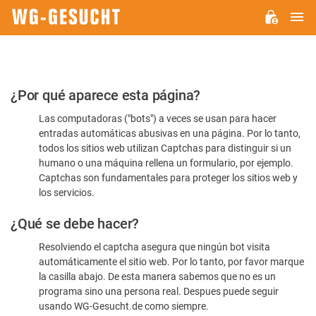
M
WG-
GESUCHT.DE
Por
¿Por qué aparece esta página?
favor,
Las computadoras ("bots") a veces se usan para hacer
confirme
entradas automáticas abusivas en una página. Por lo tanto,
que
todos los sitios web utilizan Captchas para distinguir si un
es
humano o una máquina rellena un formulario, por ejemplo.
Captchas son fundamentales para proteger los sitios web y
humano
los servicios.
¿Qué se debe hacer?
Resolviendo el captcha asegura que ningún bot visita
automáticamente el sitio web. Por lo tanto, por favor marque
la casilla abajo. De esta manera sabemos que no es un
programa sino una persona real. Despues puede seguir
usando WG-Gesucht.de como siempre.