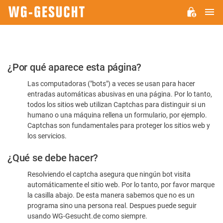
M
WG-
GESUCHT.DE
Por
¿Por qué aparece esta página?
favor,
Las computadoras ("bots") a veces se usan para hacer
confirme
entradas automáticas abusivas en una página. Por lo tanto,
que
todos los sitios web utilizan Captchas para distinguir si un
es
humano o una máquina rellena un formulario, por ejemplo.
Captchas son fundamentales para proteger los sitios web y
humano
los servicios.
¿Qué se debe hacer?
Resolviendo el captcha asegura que ningún bot visita
automáticamente el sitio web. Por lo tanto, por favor marque
la casilla abajo. De esta manera sabemos que no es un
programa sino una persona real. Despues puede seguir
usando WG-Gesucht.de como siempre.