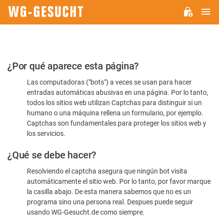
M
WG-
GESUCHT.DE
Por
¿Por qué aparece esta página?
favor,
Las computadoras ("bots") a veces se usan para hacer
confirme
entradas automáticas abusivas en una página. Por lo tanto,
que
todos los sitios web utilizan Captchas para distinguir si un
es
humano o una máquina rellena un formulario, por ejemplo.
Captchas son fundamentales para proteger los sitios web y
humano
los servicios.
¿Qué se debe hacer?
Resolviendo el captcha asegura que ningún bot visita
automáticamente el sitio web. Por lo tanto, por favor marque
la casilla abajo. De esta manera sabemos que no es un
programa sino una persona real. Despues puede seguir
usando WG-Gesucht.de como siempre.