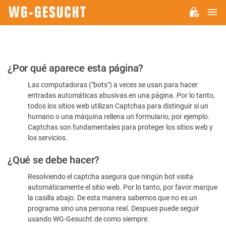
M
WG-
GESUCHT.DE
Por
¿Por qué aparece esta página?
favor,
Las computadoras ("bots") a veces se usan para hacer
confirme
entradas automáticas abusivas en una página. Por lo tanto,
que
todos los sitios web utilizan Captchas para distinguir si un
es
humano o una máquina rellena un formulario, por ejemplo.
Captchas son fundamentales para proteger los sitios web y
humano
los servicios.
¿Qué se debe hacer?
Resolviendo el captcha asegura que ningún bot visita
automáticamente el sitio web. Por lo tanto, por favor marque
la casilla abajo. De esta manera sabemos que no es un
programa sino una persona real. Despues puede seguir
usando WG-Gesucht.de como siempre.