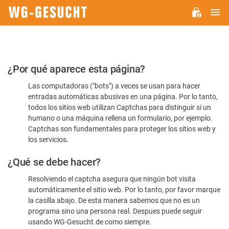
M
WG-
GESUCHT.DE
Por
¿Por qué aparece esta página?
favor,
Las computadoras ("bots") a veces se usan para hacer
confirme
entradas automáticas abusivas en una página. Por lo tanto,
que
todos los sitios web utilizan Captchas para distinguir si un
es
humano o una máquina rellena un formulario, por ejemplo.
Captchas son fundamentales para proteger los sitios web y
humano
los servicios.
¿Qué se debe hacer?
Resolviendo el captcha asegura que ningún bot visita
automáticamente el sitio web. Por lo tanto, por favor marque
la casilla abajo. De esta manera sabemos que no es un
programa sino una persona real. Despues puede seguir
usando WG-Gesucht.de como siempre.