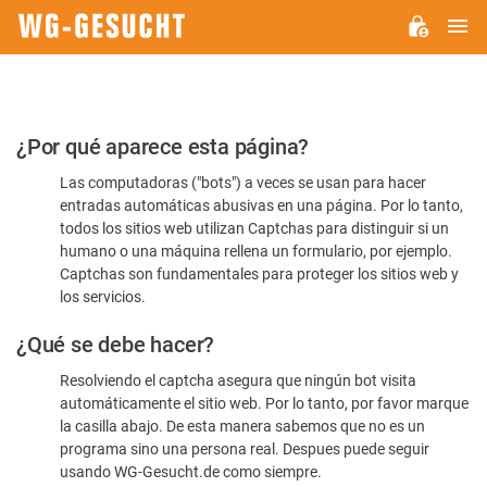
M
WG-
GESUCHT.DE
Por
¿Por qué aparece esta página?
favor,
Las computadoras ("bots") a veces se usan para hacer
confirme
entradas automáticas abusivas en una página. Por lo tanto,
que
todos los sitios web utilizan Captchas para distinguir si un
es
humano o una máquina rellena un formulario, por ejemplo.
Captchas son fundamentales para proteger los sitios web y
humano
los servicios.
¿Qué se debe hacer?
Resolviendo el captcha asegura que ningún bot visita
automáticamente el sitio web. Por lo tanto, por favor marque
la casilla abajo. De esta manera sabemos que no es un
programa sino una persona real. Despues puede seguir
usando WG-Gesucht.de como siempre.