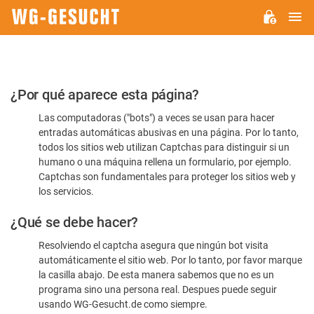
M
WG-
GESUCHT.DE
Por
¿Por qué aparece esta página?
favor,
Las computadoras ("bots") a veces se usan para hacer
confirme
entradas automáticas abusivas en una página. Por lo tanto,
que
todos los sitios web utilizan Captchas para distinguir si un
es
humano o una máquina rellena un formulario, por ejemplo.
Captchas son fundamentales para proteger los sitios web y
humano
los servicios.
¿Qué se debe hacer?
Resolviendo el captcha asegura que ningún bot visita
automáticamente el sitio web. Por lo tanto, por favor marque
la casilla abajo. De esta manera sabemos que no es un
programa sino una persona real. Despues puede seguir
usando WG-Gesucht.de como siempre.