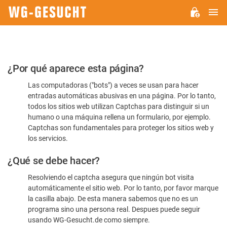
M
WG-
GESUCHT.DE
Por
¿Por qué aparece esta página?
favor,
Las computadoras ("bots") a veces se usan para hacer
confirme
entradas automáticas abusivas en una página. Por lo tanto,
que
todos los sitios web utilizan Captchas para distinguir si un
es
humano o una máquina rellena un formulario, por ejemplo.
Captchas son fundamentales para proteger los sitios web y
humano
los servicios.
¿Qué se debe hacer?
Resolviendo el captcha asegura que ningún bot visita
automáticamente el sitio web. Por lo tanto, por favor marque
la casilla abajo. De esta manera sabemos que no es un
programa sino una persona real. Despues puede seguir
usando WG-Gesucht.de como siempre.