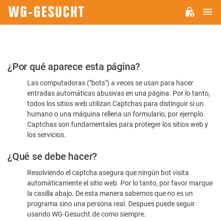
M
WG-
GESUCHT.DE
Por
¿Por qué aparece esta página?
favor,
Las computadoras ("bots") a veces se usan para hacer
confirme
entradas automáticas abusivas en una página. Por lo tanto,
que
todos los sitios web utilizan Captchas para distinguir si un
es
humano o una máquina rellena un formulario, por ejemplo.
Captchas son fundamentales para proteger los sitios web y
humano
los servicios.
¿Qué se debe hacer?
Resolviendo el captcha asegura que ningún bot visita
automáticamente el sitio web. Por lo tanto, por favor marque
la casilla abajo. De esta manera sabemos que no es un
programa sino una persona real. Despues puede seguir
usando WG-Gesucht.de como siempre.