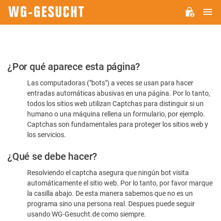
M
WG-
GESUCHT.DE
Por
¿Por qué aparece esta página?
favor,
Las computadoras ("bots") a veces se usan para hacer
confirme
entradas automáticas abusivas en una página. Por lo tanto,
que
todos los sitios web utilizan Captchas para distinguir si un
es
humano o una máquina rellena un formulario, por ejemplo.
Captchas son fundamentales para proteger los sitios web y
humano
los servicios.
¿Qué se debe hacer?
Resolviendo el captcha asegura que ningún bot visita
automáticamente el sitio web. Por lo tanto, por favor marque
la casilla abajo. De esta manera sabemos que no es un
programa sino una persona real. Despues puede seguir
usando WG-Gesucht.de como siempre.